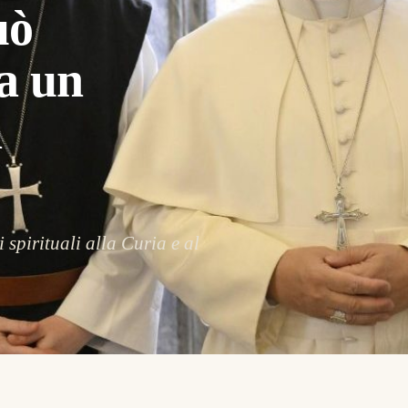
uò
da un
n
 spirituali alla Curia e al