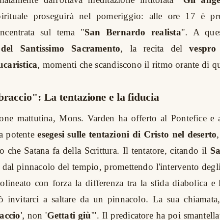
rituale proseguirà nel pomeriggio: alle ore 17 è pr
incentrata sul tema "
San Bernardo realista
". A que
 del Santissimo Sacramento
, la recita del
vespro
ucaristica
, momenti che scandiscono il ritmo orante di qu
braccio": La tentazione e la fiducia
one mattutina, Mons. Varden ha offerto al Pontefice e a
na potente
esegesi sulle tentazioni di Cristo nel deserto
to che Satana fa della Scrittura. Il tentatore, citando il
Sa
i dal pinnacolo del tempio, promettendo l'intervento degl
lineato con forza la differenza tra la sfida diabolica e 
invitarci a saltare da un pinnacolo. La sua chiamata, 
accio
', non '
Gettati giù
'". Il predicatore ha poi smantell