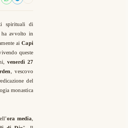
 spirituali di
 ha avvolto in
tamente ai
Capi
 vivendo queste
ni,
venerdì 27
rden
, vescovo
redicazione del
logia monastica
ell’
ora media
,
li di Dio
". Il