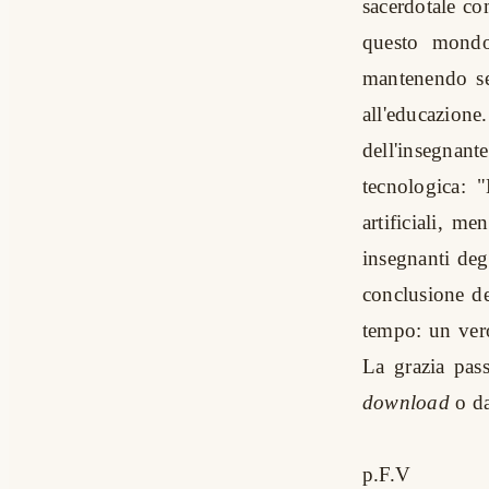
sacerdotale co
questo mondo
mantenendo se
all'educazion
dell'insegna
tecnologica: "
artificiali, m
insegnanti deg
conclusione de
tempo: un vero
La grazia pass
download
o d
p.F.V