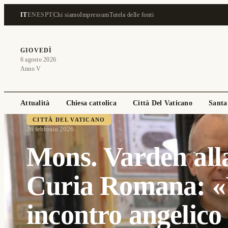
IT
EN
ES
PT
Chi siamo
Impressum
Tutela delle fonti
GIOVEDÌ
6 agosto 2026
Anno V
Attualità
Chiesa cattolica
Città Del Vaticano
Santa
CITTÀ DEL VATICANO
26 febbraio 2026
Mons. Varden all
Curia Romana: 
incontro angelico