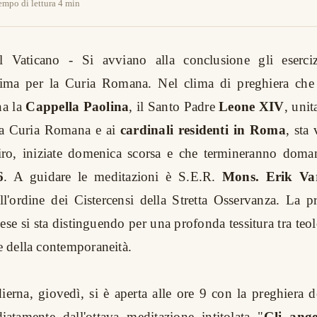
empo di lettura 4 min
el Vaticano - Si avviano alla conclusione gli esercizi
ima per la Curia Romana. Nel clima di preghiera che
na la
Cappella Paolina
, il Santo Padre
Leone XIV
, uni
a Curia Romana e ai
cardinali residenti in Roma
, sta
itiro, iniziate domenica scorsa e che termineranno doma
6
. A guidare le meditazioni è S.E.R.
Mons. Erik Va
ll'ordine dei Cistercensi della Stretta Osservanza. La p
ese si sta distinguendo per una profonda tessitura tra teo
de della contemporaneità.
ierna, giovedì, si è aperta alle ore 9 con la preghiera d
atamente dall'ottava meditazione intitolata "
Gli ange