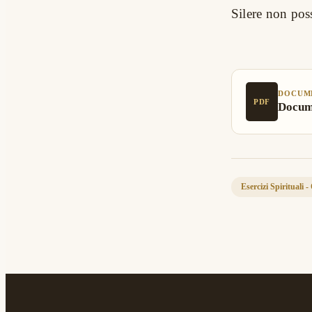
Silere non po
DOCUM
PDF
Docume
Esercizi Spirituali 