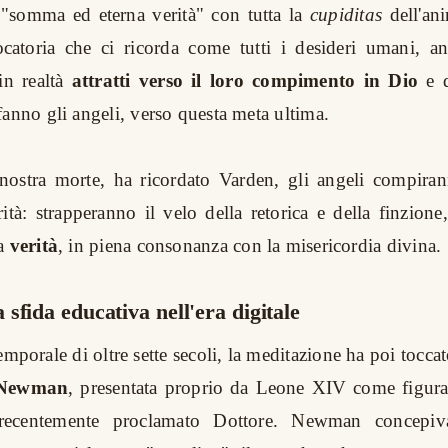
 "somma ed eterna verità" con tutta la
cupiditas
dell'an
ocatoria che ci ricorda come tutti i desideri umani, a
 in realtà
attratti verso il loro compimento in Dio
e d
fanno gli angeli, verso questa meta ultima.
 nostra morte, ha ricordato Varden, gli angeli compiran
rità: strapperanno il velo della retorica e della finzione
la
verità
, in piena consonanza con la misericordia divina.
sfida educativa nell'era digitale
mporale di oltre sette secoli, la meditazione ha poi toccat
 Newman
, presentata proprio da Leone XIV come figura
recentemente proclamato Dottore. Newman concepiva