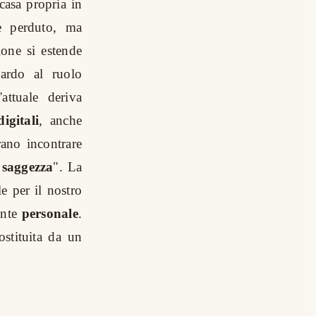
casa propria in
è perduto, ma
one si estende
uardo al ruolo
attuale deriva
igitali
, anche
rano incontrare
a
saggezza
". La
e per il nostro
ente
personale
.
stituita da un