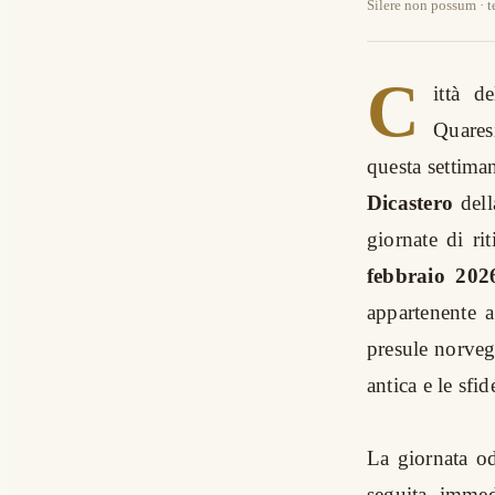
Silere non possum · t
C
ittà d
Quares
questa settima
Dicastero
dell
giornate di r
febbraio 202
appartenente a
presule norveg
antica e le sfi
La giornata od
seguita immedi