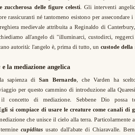
e zuccherosa delle figure celesti
. Gli interventi angeli
e rassicuranti né tantomeno esistono per assecondare i n
eghiera medievale attribuita a Reginaldo di Canterbury
chiediamo all'angelo di "illuminarci, custodirci, reggerci
ano autorità: l'angelo è, prima di tutto, un
custode della 
s
e la mediazione angelica
lla sapienza di
San Bernardo
, che Varden ha scelt
iaggio per questo cammino di introduzione alla Quares
 il concetto di mediazione. Sebbene Dio possa to
Egli si compiace di usare le creature come canali di 
ediazione che unisce il cielo alla terra. Particolarmente a
 termine
cupiditas
usato dall'abate di Chiaravalle. Ber