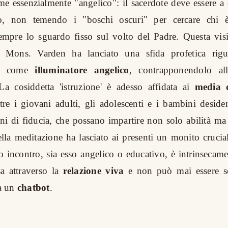
me essenzialmente "angelico": il sacerdote deve essere a 
, non temendo i "boschi oscuri" per cercare chi 
mpre lo sguardo fisso sul volto del Padre. Questa visi
e. Mons. Varden ha lanciato una sfida profetica rig
nte come
illuminatore angelico
, contrapponendolo all'
La cosiddetta 'istruzione' è adesso affidata ai
media d
entre i giovani adulti, gli adolescenti e i bambini deside
ni di fiducia, che possano impartire non solo abilità m
lla meditazione ha lasciato ai presenti un monito crucial
 incontro, sia esso angelico o educativo, è intrinsecam
a attraverso la
relazione viva
e non può mai essere so
a un
chatbot
.