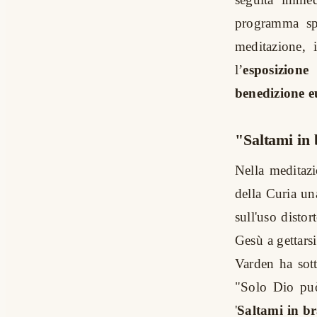
programma spi
meditazione, 
l’
esposizione
benedizione e
"Saltami in 
Nella meditazi
della Curia u
sull'uso distor
Gesù a gettars
Varden ha sotto
"Solo Dio può 
'
Saltami in br