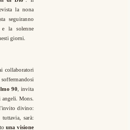
evista la nona
sta seguiranno
e la solenne
esti giorni.
i collaboratori
, soffermandosi
lmo 90
, invita
i angeli. Mons.
l'invito divino:
tuttavia, sarà:
ato
una visione