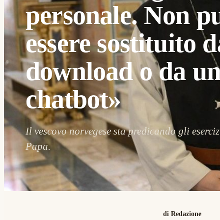
personale. Non p
essere sostituito 
download o da u
chatbot»
Il vescovo norvegese sta predicando gli esercizi
Papa.
di Redazione