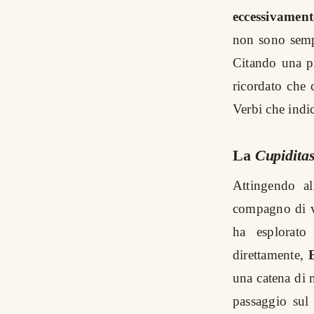
eccessivament
non sono sempr
Citando una pr
ricordato che 
Verbi che indic
La
Cupidita
Attingendo a
compagno di v
ha esplorato
direttamente,
una catena di m
passaggio sul