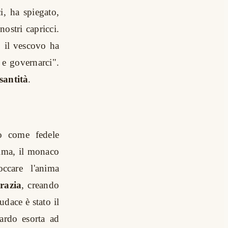
ci, ha spiegato,
ostri capricci.
, il vescovo ha
 e governarci".
santità
.
o come fedele
ima, il monaco
ccare l'anima
grazia
, creando
udace è stato il
nardo esorta ad