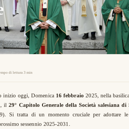
e
e
empo di lettura 3 min
o inizio oggi, Domenica
16 febbraio
2025, nella basilic
, il
29° Capitolo Generale della Società salesiana d
. Si tratta di un momento cruciale per adottare le
 prossimo sessennio 2025-2031.