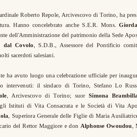
cardinale Roberto Repole, Arcivescovo di Torino, ha pres
rtura. Hanno concelebrato anche S.E.R. Mons.
Giorda
nte dell'Amministrazione del patrimonio della Sede Apos
o
dal Covolo
, S.D.B., Assessore del
Pontificio comi
olti sacerdoti salesiani.
e ha avuto luogo una celebrazione ufficiale per inaugur
o intervenuti: il sindaco di Torino, Stefano Lo Russo
ole
, Arcivescovo di Torino; suor
Simona Brambill
gli Istituti di Vita Consacrata e le Società di Vita Ap
ola
, Superiora Generale delle Figlie di Maria Ausiliatri
icario del Rettor Maggiore e don
Alphonse Owoudou
,