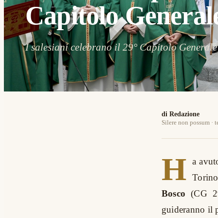
Capitolo General
I salesiani celebrano il 29° Capitolo General
di Redazione
Silere non possum · t
H
a avut
Torino
Bosco
(CG 29)
guideranno il