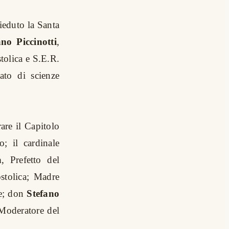
ieduto la Santa
no Piccinotti
,
tolica e S.E.R.
tato di scienze
are il Capitolo
; il cardinale
a
, Prefetto del
ostolica; Madre
ce; don
Stefano
 Moderatore del