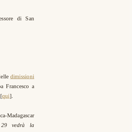
cessore di San
delle
dimissioni
pa Francesco a
[
qui
​].
ica-Madagascar
 29 vedrà la