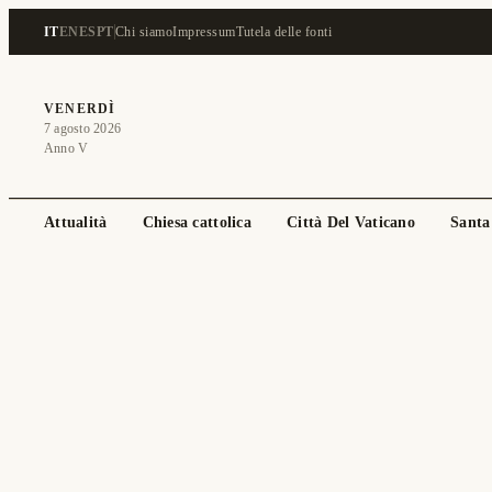
IT
EN
ES
PT
Chi siamo
Impressum
Tutela delle fonti
VENERDÌ
7 agosto 2026
Anno V
Attualità
Chiesa cattolica
Città Del Vaticano
Santa