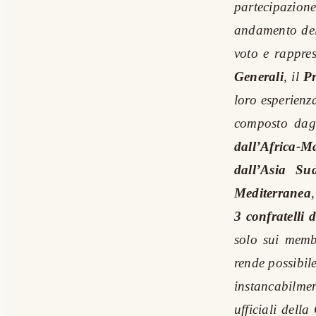
partecipazion
andamento dell
voto e rappre
Generali
, il
Pr
loro esperienz
composto dag
dall’Africa-M
dall’Asia Su
Mediterranea
,
3 confratelli
solo sui memb
rende possibil
instancabilmen
ufficiali dell