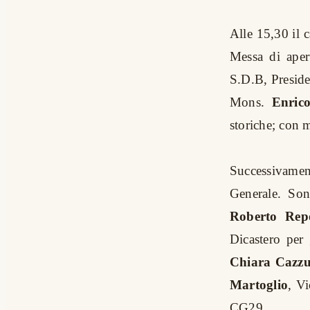
Alle 15,30 il 
Messa di ape
S.D.B, Preside
Mons.
Enric
storiche; con m
Successivament
Generale. Son
Roberto Rep
Dicastero per 
Chiara Cazzu
Martoglio
, V
CG29.