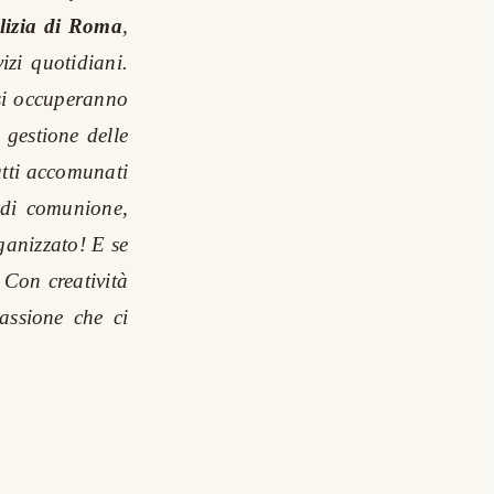
lizia di Roma
,
izi quotidiani.
si occuperanno
a gestione delle
utti accomunati
 di comunione,
anizzato! E se
 Con creatività
assione che ci