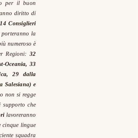
o per il buon
anno diritto di
14 Consiglieri
e porteranno la
 più numeroso è
er Regioni:
32
st-Oceania, 33
ica, 29 dalla
ia Salesiana) e
o non si regge
i supporto che
ri
lavoreranno
e cinque lingue
iciente squadra