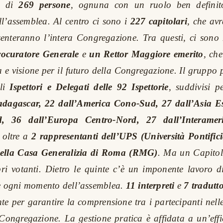
e di
269 persone
, ognuna con un ruolo ben definit
’assemblea. Al centro ci sono i
227 capitolari
, che avr
senteranno l’intera Congregazione. Tra questi, ci sono
ocuratore Generale
e
un Rettor Maggiore emerito
, ch
a e visione per il futuro della Congregazione. Il gruppo
li
Ispettori e Delegati delle 92 Ispettorie
, suddivisi p
adagascar, 22 dall’America Cono-Sud, 27 dall’Asia E
d, 36 dall’Europa Centro-Nord, 27 dall’Interamer
 oltre a
2 rappresentanti dell’UPS (Università Pontific
 della Casa Generalizia di Roma (RMG)
. Ma un Capitol
ri votanti. Dietro le quinte c’è un imponente lavoro d
e ogni momento dell’assemblea.
11 interpreti
e
7 tradutto
te per garantire la comprensione tra i partecipanti nell
a Congregazione. La gestione pratica è affidata a un’eff