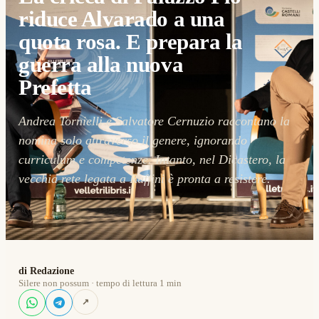
riduce Alvarado a una
quota rosa. E prepara la
guerra alla nuova
Prefetta
Andrea Tornielli e Salvatore Cernuzio raccontano la
nomina solo attraverso il genere, ignorando
curriculum e competenze. Intanto, nel Dicastero, la
vecchia rete legata a Ruffini è pronta a resistere.
di Redazione
Silere non possum · tempo di lettura 1 min
↗