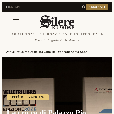
IT
EN
ES
PT
ABBONATI
QUOTIDIANO INTERNAZIONALE INDIPENDENTE
Venerdì, 7 agosto 2026 · Anno V
Attualità
Chiesa cattolica
Città Del Vaticano
Santa Sede
CITTÀ DEL VATICANO
02 giugno 2026
La cricca di Palazzo Pio