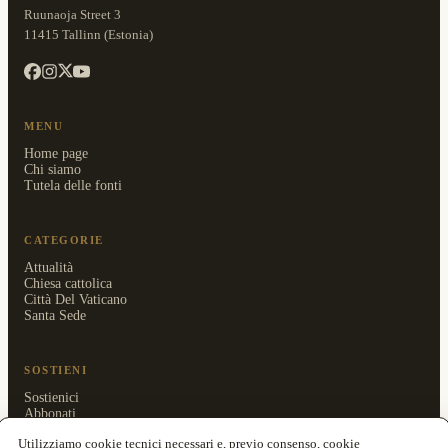
Ruunaoja Street 3
11415 Tallinn (Estonia)
MENU
Home page
Chi siamo
Tutela delle fonti
CATEGORIE
Attualità
Chiesa cattolica
Città Del Vaticano
Santa Sede
SOSTIENI
Sostienici
Abbonati
Area riservata
Utilizziamo cookie tecnici necessari e, previo consenso, cookie