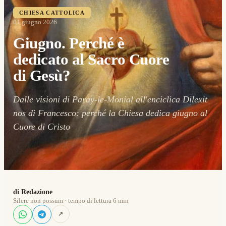
CHIESA CATTOLICA
01 giugno 2026
Giugno. Perché è
dedicato al Sacro Cuore
di Gesù?
Dalle visioni di Paray-le-Monial all'enciclica Dilexit
nos di Francesco: perché la Chiesa dedica giugno al
Cuore di Cristo
di Redazione
Silere non possum · tempo di lettura 6 min
↗