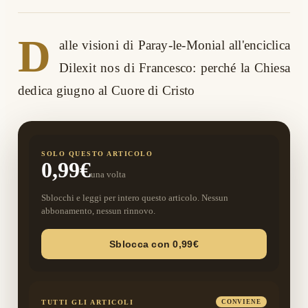
D
alle visioni di Paray-le-Monial all'enciclica
Dilexit nos di Francesco: perché la Chiesa
dedica giugno al Cuore di Cristo
SOLO QUESTO ARTICOLO
0,99€
una volta
Sblocchi e leggi per intero questo articolo. Nessun
abbonamento, nessun rinnovo.
Sblocca con 0,99€
TUTTI GLI ARTICOLI
CONVIENE