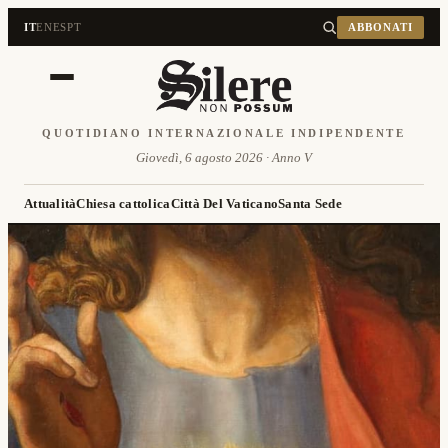
IT
EN
ES
PT
ABBONATI
QUOTIDIANO INTERNAZIONALE INDIPENDENTE
Giovedì, 6 agosto 2026 · Anno V
Attualità
Chiesa cattolica
Città Del Vaticano
Santa Sede