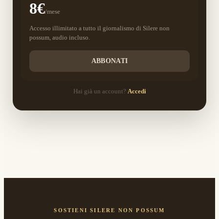
8€
/mese
Accesso illimitato a tutto il giornalismo di Silere non
possum, audio incluso.
ABBONATI
Hai già un account?
Accedi
SOSTIENI SILERE NON POSSUM