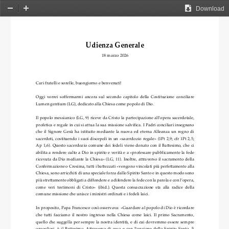
Download
Zoom
Zoom
Out
In
Udienz
a Generale
18 marzo 2026
Cari fratelli e sorelle, buongiorno e benvenuti!
Oggi  vorrei  soffermarmi  ancora  sul  secondo  capitolo  della  Costituzione  conciliare 
Lumen gentium (LG), dedicato alla Chiesa come popolo di Dio.
Il popolo messianico (LG, 9) riceve da Cristo la partecipazione all’opera sacerdotale, 
profetica e regale in cui si attua la sua missione salvifica. I Padri conciliari insegnano 
che  il  Signore  Gesù  ha  istituito  mediante  la  nuova  ed  eterna  Alleanza  un  regno
di 
sacerdoti, costituendo i suoi discepoli in un «sacerdozio regale» (1Pt 2,9; cfr 1Pt 2,5; 
Ap  1,6).  Questo  sacerdozio  comune  dei  fedeli  viene  donato  con  il  Battesimo,  che  ci 
abilita a rendere culto a Dio in spirito e verità e a «professare pubblicamente 
la fede 
ricevuta da Dio mediante la Chiesa» (LG, 11). Inoltre, attraverso il sacramento della 
Confermazione o Cresima, tutti i battezzati «vengono vincolati più perfettamente alla 
Chiesa, sono arricchiti di una speciale forza dallo Spirito Santo e in quest
o modo sono 
più strettamente obbligati a diffondere e a difendere la fede con la parola e con l’opera, 
come  veri  testimoni  di  Cristo»  (ibid.).  Questa  consacrazione  sta  alla  radice  della 
comune missione che unisce i ministri ordinati e i fedeli laici.
In proposito, Papa Francesco così osservava: «Guardare al popolo di Dio è ricordare 
che  tutti  facciamo  il  nostro  ingresso  nella  Chiesa  come  laici.  Il  primo  Sacramento, 
quello che suggella per sempre la nostra identità, e di cui dovremmo essere sempre 
orgog
liosi,  è  il  Battesimo.  Attraverso  di  esso  e  con  l’unzione  dello  Spirito  Santo,  [i 