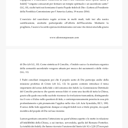
fedeli] “vengono consacrati per formare un tempio spirituale e un sacerdozio santo” 
(LG, 10), sicché tutti noi formiamo il santo Popolo fedele di Dio» (Lettera al Presidente 
della Pontificia Commissione per l’America Latina, 19 marzo 2016).
L’esercizio   del   sacerdozio   regale   avviene   in   molti   modi,   tutti   tesi   alla   nostra 
santificazione,    anzitutto    partecipando    all’offerta    dell’Eucaristia.    Mediante    la 
preghiera, l’ascesi e la carità operosa testimoniamo così una vita rinnovata dalla grazia 
www.silerenonpossum.com
di Dio (cfr LG, 10). Come sintetizza il Concilio, «l’indole sacra e la struttura organica 
della comunità sacerdotale vengono attuate per mezzo dei sacramenti e delle virtù» 
(LG, 11).
I  Padri  conciliari  insegnano  poi  che  il  popolo  santo  di  Dio  partecipa  anche  della 
missione  profetica  di  Cristo  (cfr  LG,  12).  In  questo  contesto  introduce  il  tema 
importante del senso della fede e del consenso dei fedeli. La Commissione Dottrinale 
del Conci
lio precisava che questo sensus fidei «è come una facoltà di tutta la Chiesa, 
grazie alla quale essa nella sua fede riconosce la rivelazione tramandata, distinguendo 
tra il vero e il falso nelle questioni di fede, e contemporaneamente penetra in essa più 
p
rofondamente e più pienamente l’applica nella vita» (cfr Acta Synodalia, III/1, 199). 
Il senso della fede appartiene dunque ai singoli fedeli non a titolo proprio, ma quali 
membra del popolo di Dio nel suo insieme.
Lumen gentium concentra l’attenzione su quest’ultimo aspetto e lo mette in relazione 
all’infallibilità  della  Chiesa,  a  cui  inerisce,  servendola,  quella  del  Romano  Pontefice. 
La totalità dei fedeli, che hanno ricevuto l’unzione dal Santo (cfr 1Gv 2,20.27) n
on può 