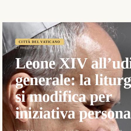
CITTÀ DEL VATICANO
27 maggio 2026
Leone XIV all’ud
generale: la litur
si modifica per
iniziativa persona