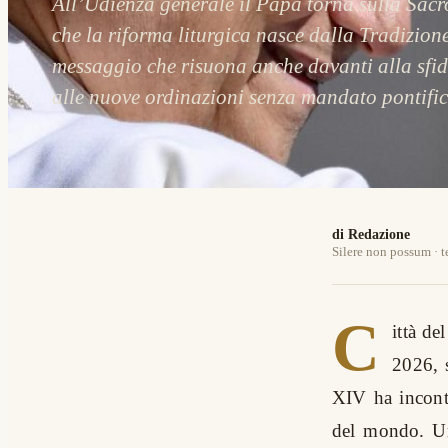
All’Udienza generale il Papa torna sulla Sac
che la riforma liturgica nasce dalla Tradizion
messaggio che risuona anche davanti alla sfid
alle nuove ordinazioni senza mandato pontific
di Redazione
Silere non possum · t
C
ittà d
2026, 
XIV ha incontr
del mondo. Una