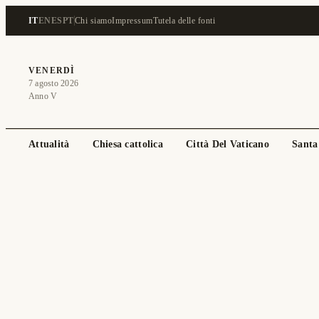
IT
EN
ES
PT
Chi siamo
Impressum
Tutela delle fonti
VENERDÌ
7 agosto 2026
Anno V
Attualità
Chiesa cattolica
Città Del Vaticano
Santa