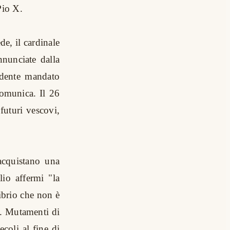
Pio X.
de, il cardinale
nunciate dalla
ndente mandato
comunica. Il 26
 futuri vescovi,
acquistano una
lio affermi "la
librio che non è
. Mutamenti di
coli al fine di