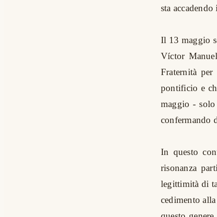
sta accadendo 
Il 13 maggio sc
Víctor Manuel
Fraternità pe
pontificio e c
maggio - solo i
confermando di
In questo con
risonanza part
legittimità di 
cedimento all
questo genere 