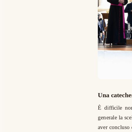
Una cateches
È difficile n
generale la sc
aver concluso q