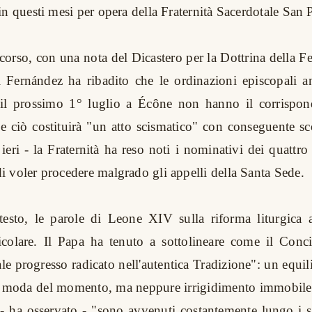
in questi mesi per opera della Fraternità Sacerdotale San 
orso, con una nota del Dicastero per la Dottrina della Fe
 Fernández ha ribadito che le ordinazioni episcopali an
r il prossimo 1° luglio a Écône non hanno il corrispo
he ciò costituirà "un atto scismatico" con conseguente s
eri - la Fraternità ha reso noti i nominativi dei quattro
 voler procedere malgrado gli appelli della Santa Sede.
testo, le parole di Leone XIV sulla riforma liturgica 
icolare. Il Papa ha tenuto a sottolineare come il Conci
tale progresso radicato nell'autentica Tradizione": un equi
a moda del momento, ma neppure irrigidimento immobile
- ha osservato - "sono avvenuti costantemente lungo i se