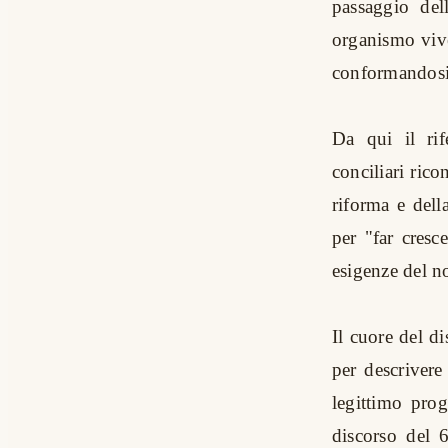
passaggio del
organismo viven
conformandosi a
Da qui il ri
conciliari ric
riforma e dell
per "far cresce
esigenze del n
Il cuore del di
per descrivere
legittimo pro
discorso del