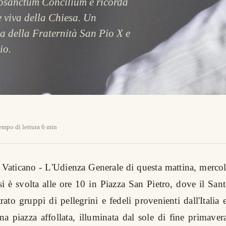
rosanctum Concilium e ricorda
e viva della Chiesa. Un
a della Fraternità San Pio X e
io.
empo di lettura 6 min
el Vaticano - L'Udienza Generale di questa mattina, merc
si è svolta alle ore 10 in Piazza San Pietro, dove il Sa
ato gruppi di pellegrini e fedeli provenienti dall'Italia 
 piazza affollata, illuminata dal sole di fine primavera