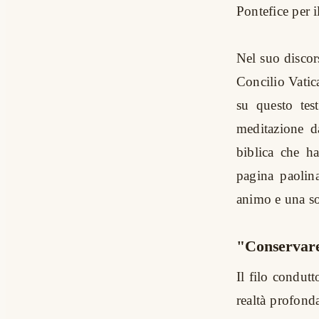
Pontefice per 
Nel suo discors
Concilio Vatic
su questo tes
meditazione da
biblica che ha
pagina paolin
animo e una so
"Conservare 
Il filo condut
realtà profond