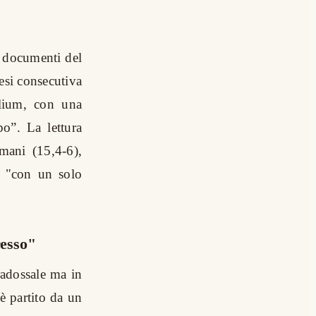
 i documenti del
esi consecutiva
ilium, con una
po”. La lettura
omani (15,4-6),
o "con un solo
resso"
radossale ma in
è partito da un