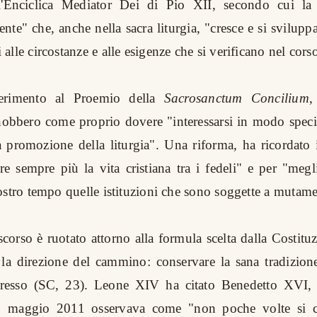
l'Enciclica Mediator Dei di Pio XII, secondo cui l
te" che, anche nella sacra liturgia, "cresce e si svilupp
lle circostanze e alle esigenze che si verificano nel cors
ferimento al Proemio della
Sacrosanctum Concilium
,
onobbero come proprio dovere "interessarsi in modo speci
a promozione della liturgia". Una riforma, ha ricordato 
re sempre più la vita cristiana tra i fedeli" e per "megl
ostro tempo quelle istituzioni che sono soggette a mutame
scorso è ruotato attorno alla formula scelta dalla Costitu
 la direzione del cammino: conservare la sana tradizion
gresso (SC, 23). Leone XIV ha citato Benedetto XVI, 
 6 maggio 2011 osservava come "non poche volte si c