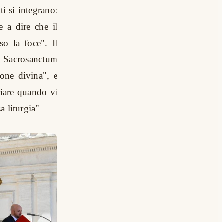
i si integrano:
 a dire che il
so la foce". Il
 Sacrosanctum
ione divina", e
riare quando vi
a liturgia".