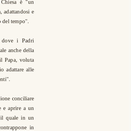
a Chiesa è "un
a, adattandosi e
o del tempo".
 dove i Padri
ale anche della
il Papa, voluta
io adattare alle
nti".
zione conciliare
e e aprire a un
il quale in un
ontrappone in