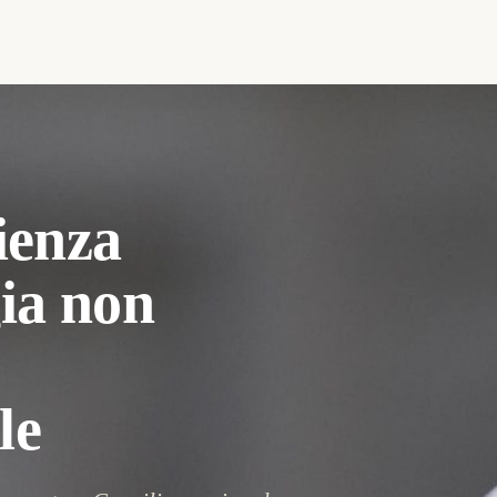
ienza
gia non
le