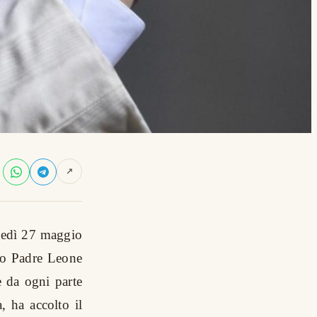
↗
oledì 27 maggio
nto Padre Leone
e da ogni parte
, ha accolto il