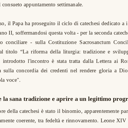
il consueto appuntamento settimanale.
o, il Papa ha proseguito il ciclo di catechesi dedicato a
ano II, soffermandosi questa volta - per la seconda catech
to conciliare - sulla Costituzione Sacrosanctum Conc
l titolo “La riforma della liturgia: tradizione e svilup
 introdotto l'incontro è stata tratta dalla Lettera ai R
a sulla concordia dei credenti nel rendere gloria a Di
la voce".
la sana tradizione e aprire a un legittimo prog
tore della catechesi è stato il binomio, apparentemente pa
amente coerente, tra fedeltà e rinnovamento. Leone XIV 