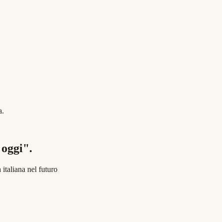
a.
 oggi".
italiana nel futuro