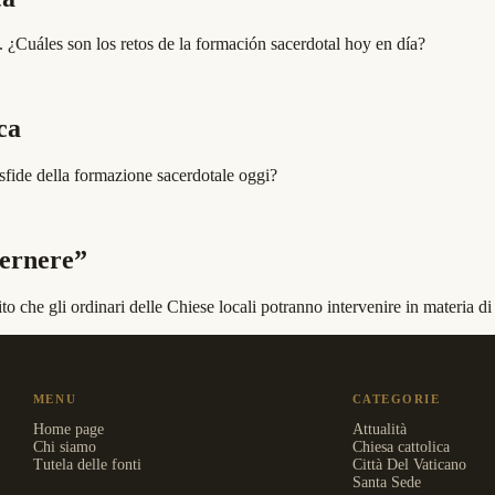
. ¿Cuáles son los retos de la formación sacerdotal hoy en día?
ca
e sfide della formazione sacerdotale oggi?
ernere”
 che gli ordinari delle Chiese locali potranno intervenire in materia d
MENU
CATEGORIE
Home page
Attualità
Chi siamo
Chiesa cattolica
Tutela delle fonti
Città Del Vaticano
Santa Sede