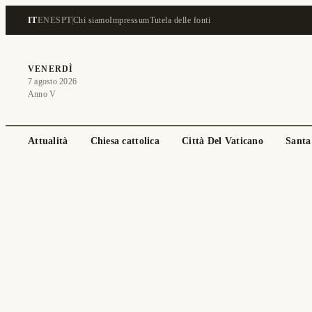
IT
EN
ES
PT
Chi siamo
Impressum
Tutela delle fonti
VENERDÌ
7 agosto 2026
Anno V
Attualità
Chiesa cattolica
Città Del Vaticano
Santa