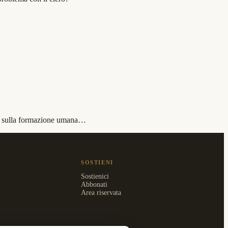
one sulla formazione umana…
SOSTIENI
Sostienici
Abbonati
Area riservata