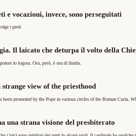
ti e vocazioni, invece, sono perseguitati
lge i preti
a. Il laicato che deturpa il volto della Chie
tere lo logora. Ora, però, è ora di finirla.
 strange view of the priesthood
s been promoted by the Pope in various circles of the Roman Curia. Who 
a una strana visione del presbiterato
 i laici sono migliori dei preti in alcuni ruoli. Il cardinale ha qualche