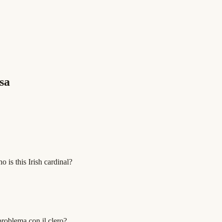
sa
is this Irish cardinal?
 problema con il clero?