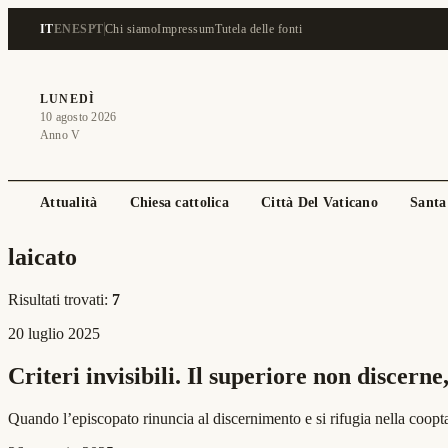
IT
EN
ES
PT
Chi siamo
Impressum
Tutela delle fonti
LUNEDÌ
10 agosto 2026
Anno V
Attualità
Chiesa cattolica
Città Del Vaticano
Santa
laicato
Risultati trovati:
7
20 luglio 2025
Criteri invisibili. Il superiore non discern
Quando l’episcopato rinuncia al discernimento e si rifugia nella coopt