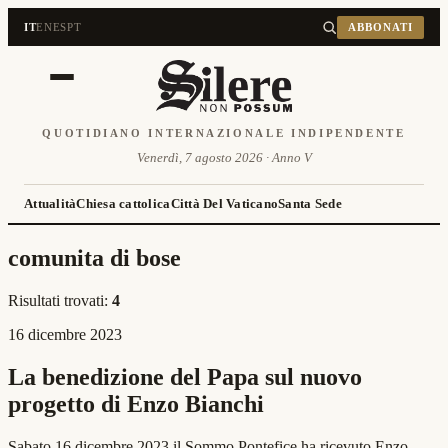
IT
EN
ES
PT
ABBONATI
QUOTIDIANO INTERNAZIONALE INDIPENDENTE
Venerdì, 7 agosto 2026 · Anno V
Attualità
Chiesa cattolica
Città Del Vaticano
Santa Sede
comunita di bose
Risultati trovati:
4
16 dicembre 2023
La benedizione del Papa sul nuovo
progetto di Enzo Bianchi
Sabato 16 dicembre 2023 il Sommo Pontefice ha ricevuto Enzo