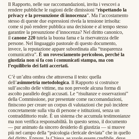
Il Rapporto, nelle sue raccomandazioni, invita i vescovi a
rendere pubbliche le ragioni delle dimissioni “
rispettando la
privacy e la presunzione di innocenza
”. Ma l’accostamento
stesso di queste due espressioni rivela la tensione irrisolta:
come si può rendere pubblica una decisione e al tempo stesso
garantire la presunzione d’innocenza? Nel diritto canonico,
il
canone 220
tutela la buona fama e la riservatezza delle
persone. Nel linguaggio pastorale di questo documento,
invece, la reputazione appare subordinata alla “trasparenza
comunicativa”.
È un rovesciamento pericoloso, perché la
giustizia non si fa con i comunicati stampa, ma con
l’equilibrio dei fatti accertati.
C’è un’altra ombra che attraversa il testo: quella
dell’
asimmetria metodologica
. Il Rapporto si costruisce
sull’ascolto delle vittime, ma non prevede alcuna forma di
ascolto parallelo degli accusati. Le “risultanze e osservazioni”
della Commissione, pur presentate come raccomandazioni,
finiscono per creare un corpus di valutazioni che può incidere
concretamente sulla vita di persone e istituzioni, senza un
contraddittorio reale. È un sistema che accumula testimonianze
ma non verifica responsabilità. In questo senso, il documento
— pur animato da sincero desiderio di giustizia — si muove
più nel campo della “psicologia clericale deviata” che in quello
del diritto. Eppure, la Chiesa, se vuole essere credibile, deve