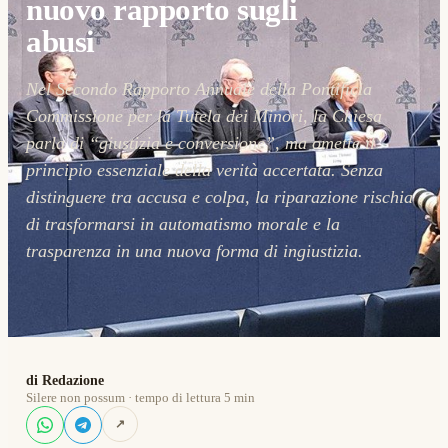
nuovo rapporto sugli
abusi
Nel Secondo Rapporto Annuale della Pontificia
Commissione per la Tutela dei Minori, la Chiesa
parla di “giustizia e conversione”, ma omette il
principio essenziale della verità accertata. Senza
distinguere tra accusa e colpa, la riparazione rischia
di trasformarsi in automatismo morale e la
trasparenza in una nuova forma di ingiustizia.
di Redazione
Silere non possum · tempo di lettura 5 min
↗