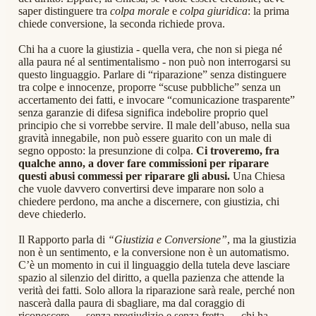
saper distinguere tra
colpa morale
e
colpa giuridica
: la prima
chiede conversione, la seconda richiede prova.
Chi ha a cuore la giustizia - quella vera, che non si piega né
alla paura né al sentimentalismo - non può non interrogarsi su
questo linguaggio. Parlare di “riparazione” senza distinguere
tra colpe e innocenze, proporre “scuse pubbliche” senza un
accertamento dei fatti, e invocare “comunicazione trasparente”
senza garanzie di difesa significa indebolire proprio quel
principio che si vorrebbe servire. Il male dell’abuso, nella sua
gravità innegabile, non può essere guarito con un male di
segno opposto: la presunzione di colpa.
Ci troveremo, fra
qualche anno, a dover fare commissioni per riparare
questi abusi commessi per riparare gli abusi.
Una Chiesa
che vuole davvero convertirsi deve imparare non solo a
chiedere perdono, ma anche a discernere, con giustizia, chi
deve chiederlo.
Il Rapporto parla di
“Giustizia e Conversione”
, ma la giustizia
non è un sentimento, e la conversione non è un automatismo.
C’è un momento in cui il linguaggio della tutela deve lasciare
spazio al silenzio del diritto, a quella pazienza che attende la
verità dei fatti. Solo allora la riparazione sarà reale, perché non
nascerà dalla paura di sbagliare, ma dal coraggio di
riconoscere — senza pregiudizio e senza fretta — chi ha