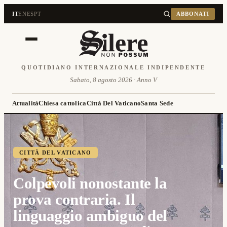
IT
EN
ES
PT
ABBONATI
QUOTIDIANO INTERNAZIONALE INDIPENDENTE
Sabato, 8 agosto 2026 · Anno V
Attualità
Chiesa cattolica
Città Del Vaticano
Santa Sede
CITTÀ DEL VATICANO
17 ottobre 2025
Colpevoli nonostante la
prova contraria. Il
linguaggio ambiguo del