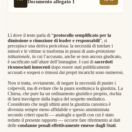
Documento allegato 1
Lì dove il testo parla di “
protocollo semplificato per la
dimissione o rimozione di leader e responsabili
”, si
percepisce una deriva pericolosa: la necessità di tutelare i
minori e le vittime si trasforma in prassi di
auto-protezione
istituzionale
, in cui l’accusato, anche se non ancora giudicato,
è sacrificato sull’altare dell’immagine. I casi di
sacerdoti
riconosciuti innocenti
dopo essere stati pubblicamente
accusati e sospesi o rimossi dai propri incarichi sono numerosi.
Non si tratta, ovviamente, di negare la necessità di punire i
colpevoli, ma di evitare che la paura sostituisca la giustizia. La
Chiesa, che pure ha un ordinamento giuridico proprio, rischia
di farsi travolgere dalla logica del sospetto mediatico.
Considerato che negli ultimi anni la giustizia canonica è
divenuta sempre meno affidabile e spesso amministrata
secondo criteri opachi — analoghi a quelli con cui è stato
redatto il presente rapporto — occorre fare riferimento ai dati
delle
condanne penali effettivamente emesse dagli Stati
.