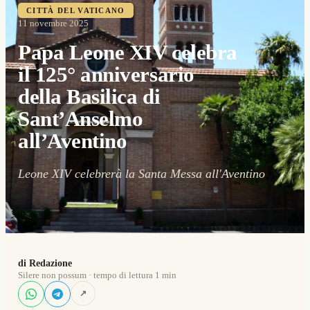
CITTÀ DEL VATICANO
11 novembre 2025
Papa Leone XIV celebra
il 125° anniversario
della Basilica di
Sant’Anselmo
all’Aventino
Leone XIV celebrerà la Santa Messa all'Aventino
di Redazione
Silere non possum · tempo di lettura 1 min
↗