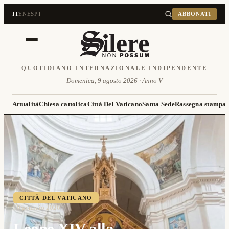
IT
EN
ES
PT
ABBONATI
QUOTIDIANO INTERNAZIONALE INDIPENDENTE
Domenica, 9 agosto 2026 · Anno V
Attualità
Chiesa cattolica
Città Del Vaticano
Santa Sede
Rassegna stampa
CITTÀ DEL VATICANO
10 gennaio 2026
Leone XIV alla