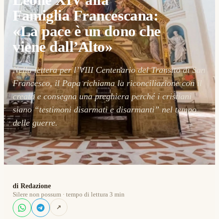
Famiglia Francescana:
«La pace è un dono che
viene dall’Alto»
Nella lettera per l’VIII Centenario del Transito di San
Francesco, il Papa richiama la riconciliazione con il
creato e consegna una preghiera perché i cristiani
siano “testimoni disarmati e disarmanti” nel tempo
delle guerre.
di Redazione
Silere non possum · tempo di lettura 3 min
↗