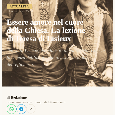
ATTUALITÀ
01 ottobre 2025
Essere amore nel cuore
della Chiesa. La lezione
di Teresa di Lisieux
Teresa di Lisieux, dal chiostro al cuore della Chiesa:
la scienza dell’amore che rovescia la logica
dell’efficienza.
di Redazione
Silere non possum · tempo di lettura 5 min
↗