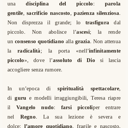
una
disciplina del piccolo
:
parola
gentile
,
sacrificio nascosto
,
pazienza silenziosa
.
Non disprezza il grande; lo
trasfigura
dal
piccolo. Non abolisce l’
ascesi
; la rende
un
consenso quotidiano
alla
grazia
. Non attenua
la
radicalità
; la porta «nell’
infinitamente
piccolo
», dove l’
assoluto di Dio
si lascia
accogliere senza rumore.
In un’epoca di
spiritualità spettacolare
,
di
guru
e modelli irraggiungibili, Teresa riapre
il
Vangelo nudo
:
farsi piccoli
per entrare
nel
Regno
. La sua lezione è severa e
dolce:
l’amore quotidiano
, fragile e nascosto,