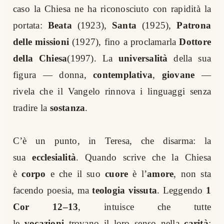
caso la Chiesa ne ha riconosciuto con rapidità la
portata:
Beata
(1923),
Santa
(1925),
Patrona
delle missioni
(1927), fino a proclamarla
Dottore
della Chiesa
(1997). La
universalità
della sua
figura — donna,
contemplativa
,
giovane
—
rivela che il Vangelo rinnova i linguaggi senza
tradire la
sostanza
.
C’è un punto, in Teresa, che disarma: la
sua
ecclesialità
. Quando scrive che la Chiesa
è
corpo
e che il suo
cuore
è l’
amore
, non sta
facendo poesia, ma
teologia vissuta
. Leggendo
1
Cor 12–13
, intuisce che tutte
le
vocazioni
trovano il loro senso nella
carità
;