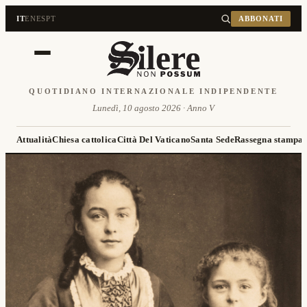
IT
EN
ES
PT
ABBONATI
QUOTIDIANO INTERNAZIONALE INDIPENDENTE
Lunedì, 10 agosto 2026 · Anno V
Attualità
Chiesa cattolica
Città Del Vaticano
Santa Sede
Rassegna stampa