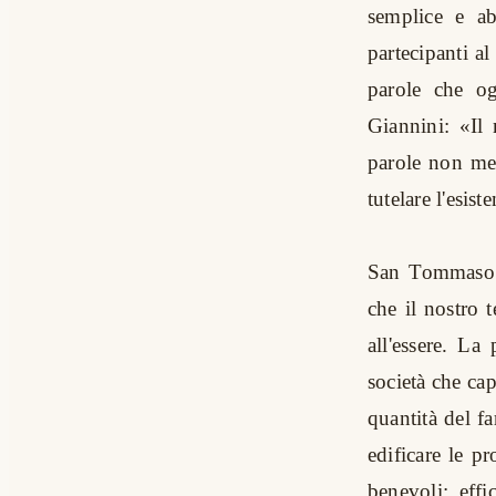
semplice e ab
partecipanti al
parole che og
Giannini: «Il
parole non men
tutelare l'esis
San Tommaso 
che il nostro 
all'essere. La
società che cap
quantità del f
edificare le p
benevoli: effi