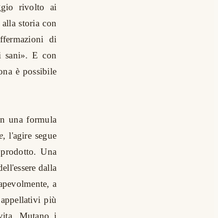
gio rivolto ai
 alla storia con
ffermazioni di
i sani». E con
ona è possibile
n una formula
e
, l'agire segue
l prodotto. Una
ell'essere dalla
sapevolmente, a
appellativi più
 vita. Mutano i