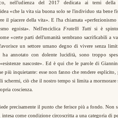
co, nell'udienza del 2017 dedicata ai temi della d
'idea «che la vita sia buona solo se l'individuo sta bene f
e il piacere della vita». E l'ha chiamata «perfezionismo 
lismo egoista». Nell'enciclica
Fratelli Tutti
si è spinto
me «certe parti dell'umanità sembrano sacrificabili a v
 favorisce un settore umano degno di vivere senza limit
à, ha annotato con dolente lucidità, sono troppo spess
«esistenze nascoste». Ed è qui che le parole di Giannin
e più inquietante: esse non fanno che rendere esplicito
li schermi, ciò che il nostro tempo si limita a mormorare
ropria coscienza.
iede precisamente il punto che ferisce più a fondo. Non si
à, intesa come condizione circoscritta a una categoria di pe