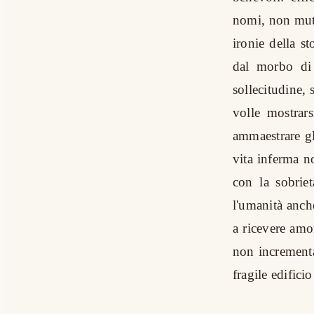
nomi, non muta 
ironie della s
dal morbo di 
sollecitudine,
volle mostrars
ammaestrare gl
vita inferma n
con la sobriet
l'umanità anche
a ricevere amor
non incrementan
fragile edificio