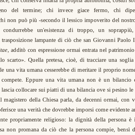
sce, chi conserva intatta la propria autonomia, costui so
eno del termine; chi invece giace fermo, chi dipend
 chi non può più -secondo il lessico impoverito del nostr
i condurrebbe un'esistenza di troppo, un soprappiù,
a trasposizione lampante di ciò che san Giovanni Paolo II,
tae
, additò con espressione ormai entrata nel patrimonio
lo scarto». Quella pretesa, cioè, di tracciare una soglia 
ale una vita umana cesserebbe di meritare il proprio nome
e compete. Eppure una vita umana non è un bilancio 
 lascia collocare sui piatti di una bilancia ove si pesino le
l magistero della Chiesa parla, da decenni ormai, con 
oferisce una verità che dovrebbe imporsi come evidente an
nte propriamente religioso: la dignità della persona è 
ssa non promana da ciò che la persona compie, bensì dal