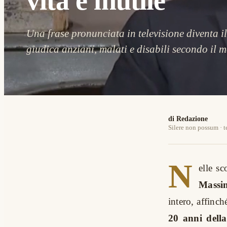
vita è inutile
Una frase pronunciata in televisione diventa i
giudica anziani, malati e disabili secondo il m
di Redazione
Silere non possum · t
N
elle sc
Massi
intero, affinc
20 anni della