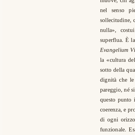
muove, chi agi
nel senso pi
sollecitudine,
nulla», costu
superflua. È l
Evangelium Vi
la «cultura del
sotto della qu
dignità che l
pareggio, né si
questo punto i
coerenza, e pr
di ogni orizzo
funzionale. E