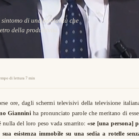
l sintomo di una mentalità che
etro della produttività.
empo di lettura 7 min
orse ore, dagli schermi televisivi della televisione italiana
mo Giannini
ha pronunciato parole che meritano di esser
hé nulla del loro peso vada smarrito:
«se [una persona] pa
 sua esistenza immobile su una sedia a rotelle senz