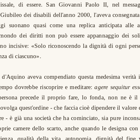
issale, di essere. San Giovanni Paolo II, nel messag
 Giubileo dei disabili dell'anno 2000, l'aveva consegnata
gi suonano quasi come una replica anticipata alle a
 mondo dei diritti non può essere appannaggio dei sol
o incisive: «Solo riconoscendo la dignità di ogni pers
tenza di ciascuno».
d'Aquino aveva compendiato questa medesima verità i
tempo dovrebbe riscoprire e meditare:
agere sequitur ess
 persona precede il proprio fare, lo fonda, non ne è i
ovolga quest'ordine - che faccia cioè dipendere il valore d
are - è già una società che ha cominciato, sia pure incon
roprie camere dello scarto, anche quando le designa con 
cienza, qualità della vita, autonomia, dignità del fine