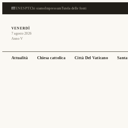
IT
EN
ES
PT
Chi siamo
Impressum
Tutela delle fonti
VENERDÌ
7 agosto 2026
Anno V
Attualità
Chiesa cattolica
Città Del Vaticano
Santa