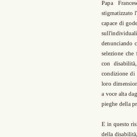
Papa Frances
stigmatizzato l
capace di goder
sull'individua
denunciando co
selezione che
con disabilit
condizione di 
loro dimension
a voce alta dag
pieghe della p
E in questo ris
della disabilit