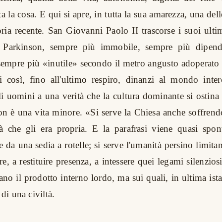
la cosa. E qui si apre, in tutta la sua amarezza, una del
toria recente. San Giovanni Paolo II trascorse i suoi ulti
Parkinson, sempre più immobile, sempre più dipenden
 sempre più «inutile» secondo il metro angusto adoperato
i così, fino all'ultimo respiro, dinanzi al mondo inte
i uomini a una verità che la cultura dominante si ostina a
on è una vita minore. «Si serve la Chiesa anche soffrend
à che gli era propria. E la parafrasi viene quasi spon
 da una sedia a rotelle; si serve l'umanità persino limitan
e, a restituire presenza, a intessere quei legami silenzios
o il prodotto interno lordo, ma sui quali, in ultima ista
 di una civiltà.