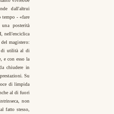
ltanto vivrebbe
e dall'altrui
o tempo - «fare
 una posterità
 nell'enciclica
 del magistero:
di utilità al di
, e con esso la
da chiudere in
 prestazioni. Su
voce di limpida
che al di fuori
intrinseca, non
 fatto stesso,