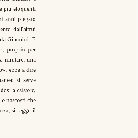
le più eloquenti
mi anni piegato
te dall'altrui
 da Giannini. E
ro, proprio per
 rifiutare: una
o», ebbe a dire
tanea: si serve
dosi a esistere,
i e nascosti che
nza, si regge il