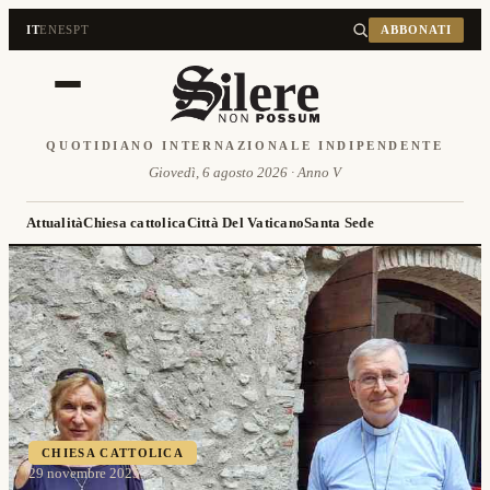
IT
EN
ES
PT
ABBONATI
QUOTIDIANO INTERNAZIONALE INDIPENDENTE
Giovedì, 6 agosto 2026 · Anno V
Attualità
Chiesa cattolica
Città Del Vaticano
Santa Sede
CHIESA CATTOLICA
29 novembre 2025