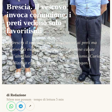
Brescia. Il vescovo
invoca comunione, i
preti vedono solo
favoritismi
A Brescia il vescovo Tremolada scrive ai preti ma
i Sacerdoti esasperati denunciano nomine calate
dall’alto, laici intoccabili in ogni organismo, Curia
paralizzata e una sinodalità ridotta a slogan.
di Redazione
Silere non possum · tempo di lettura 5 min
↗