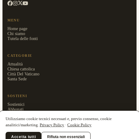
MENU
Home page
Chi siamo
Tutela delle fonti
CATEGORIE
Attualità
Chiesa cattolica
Città Del Vaticano
Santa Sede
SOSTIENI
Sostienici
Abbonati
Area riservata
Utilizziamo cookie tecnici necessari e, previo consenso, cookie
analitici/marketing.
Privacy Policy
·
Cookie Policy
Accetta tutti
Rifiuta non essenziali
© 2026 Clarionfold Press OÜ · ISSN 3125-5205 ·
Privacy Policy
·
Cookie