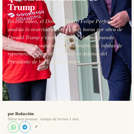
Trump
En este vídeo, el Director Marco Felipe Perfetti
analiza lo ocurrido en las últimas horas por obra de
Donald Trump y explica por qué algunos pseudo
periodistas, o supuestos profesionales con ínfulas de
reporteros, siguen alineándose en defensa del
Presidente de los Estados Unidos.
por Redacción
Silere non possum · tiempo de lectura 1 min
↗