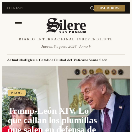
IT
EN
ES
PT
SUSCRIBIRSE
DIARIO INTERNACIONAL INDEPENDIENTE
Jueves, 6 agosto 2026 · Anno V
Actualidad
Iglesia Católica
Ciudad del Vaticano
Santa Sede
BLOG
14 de abril de 2026
Trump-León XIV. Lo
que callan los plumillas
que salen en defensa de