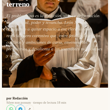
terreno
El problema no es la tradición, sino su deformación
en identidad, poder y revancha. León XIV ha
comenzado a quitar espacio a ese clericalismo
reducido pero corrosivo que, entre fetiches litúrgicos,
cotilleos y ambiciones de curia, envenena los
presbiterios y desalienta a los sacerdotes más jóvenes
y sanos.
por Redacción
Silere non possum · tiempo de lectura 18 min
↗