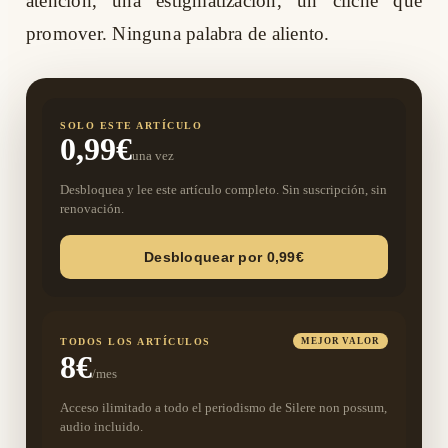
atención, una estigmatización, un cliché que
promover. Ninguna palabra de aliento.
SOLO ESTE ARTÍCULO
0,99€
una vez
Desbloquea y lee este artículo completo. Sin suscripción, sin
renovación.
Desbloquear por 0,99€
TODOS LOS ARTÍCULOS
MEJOR VALOR
8€
/mes
Acceso ilimitado a todo el periodismo de Silere non possum,
audio incluido.